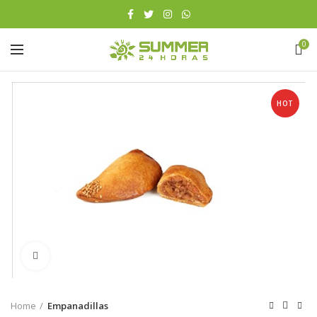
0
HOT
Click to enlarge
Home
Empanadillas