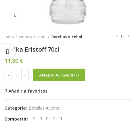
Pulsar para agrandar
Inicio
Vinos y Alcohol
Botellas Alcohol
Vodka Eristoff 70cl
11,80
€
Vodka Eristoff 70cl cantidad
AÑADIR AL CARRITO
Añadir a favoritos
Categoría:
Botellas Alcohol
Compartir