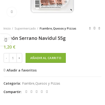
Pulsar para agrandar
Inicio
Supermercado
Fiambre,Quesos y Pizzas
Jamón Serrano Navidul 55g
1,20
€
Jamón Serrano Navidul 55g cantidad
AÑADIR AL CARRITO
Añadir a favoritos
Categoría:
Fiambre,Quesos y Pizzas
Compartir